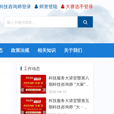
科技咨询师登录
师资登陆
大赛选手登录
态
政策法规
相关知识
关于我们
工作动态
科技服务大讲堂暨第八
期科技咨询师 “大家”
谈成功举办
2025-08-12
科技服务大讲堂暨第五
期科技咨询师 “大・
家” 谈成功举办