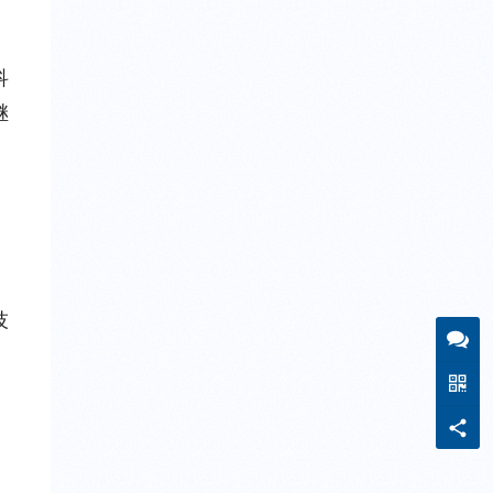
科
继
技