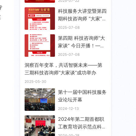
2025-07-22
专
科技服务大讲堂暨第四
在
期科技咨询师 “大家”
谈成功举办
2025-07-08
第四期 科技咨询师“大
家谈” 今日开播！——
「AI革命下半场：技术
2025-07-08
范式转移与万亿级产业
洞察百年变革，共话智驱未来——第
机会」
三期科技咨询师“大家谈”成功举办
2025-05-30
第十一届中国科技服务
业论坛开幕
2024-12-13
2024年第二期首都职
工教育培训示范点科技
咨询师培训班顺利开班
2024-10-28