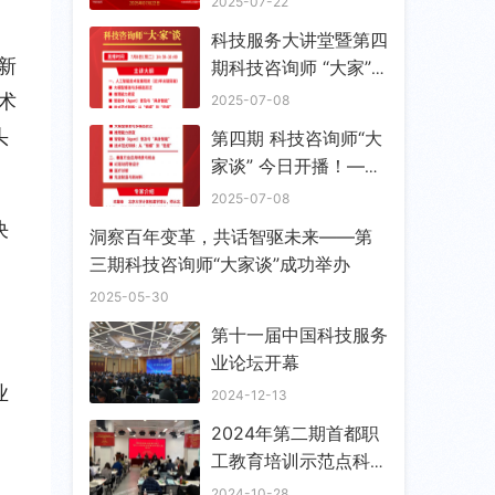
2025-07-22
科技服务大讲堂暨第四
新
期科技咨询师 “大家”
谈成功举办
术
2025-07-08
头
第四期 科技咨询师“大
家谈” 今日开播！——
「AI革命下半场：技术
2025-07-08
范式转移与万亿级产业
决
洞察百年变革，共话智驱未来——第
机会」
三期科技咨询师“大家谈”成功举办
了
2025-05-30
第十一届中国科技服务
业论坛开幕
业
2024-12-13
2024年第二期首都职
工教育培训示范点科技
咨询师培训班顺利开班
2024-10-28