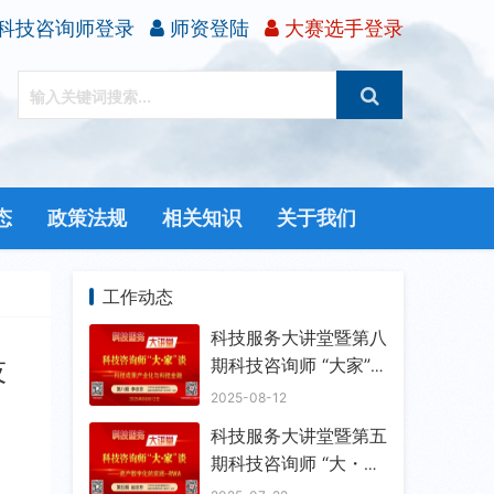
科技咨询师登录
师资登陆
大赛选手登录
态
政策法规
相关知识
关于我们
工作动态
科技服务大讲堂暨第八
技
期科技咨询师 “大家”
谈成功举办
2025-08-12
科技服务大讲堂暨第五
期科技咨询师 “大・
家” 谈成功举办