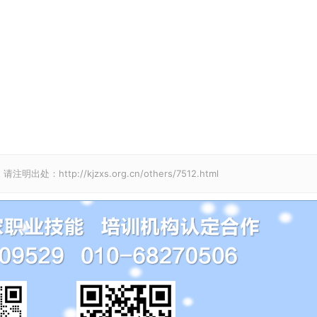
p://kjzxs.org.cn/others/7512.html