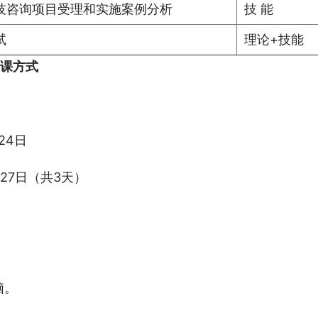
技咨询项目受理和实施案例分析
技 能
试
理论+技能
授课方式
24日
-27日（共3天）
脑。