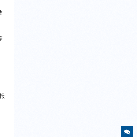
场
技
等
线报