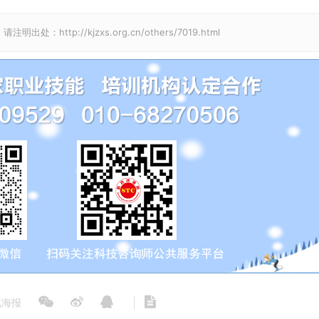
p://kjzxs.org.cn/others/7019.html
海报