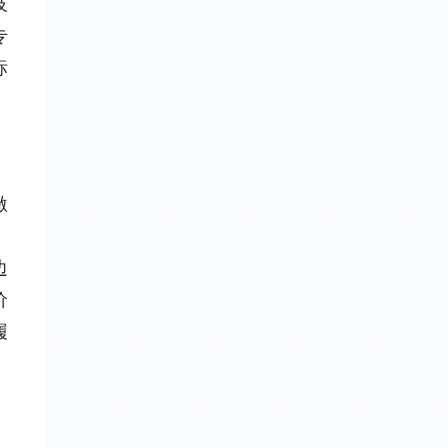
技
专
标
激
、
边
价
履