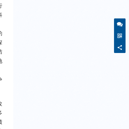
行
科
的
深
结
地
争
改
多
绩